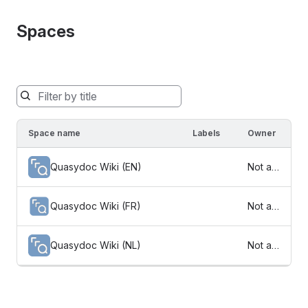
Spaces
Spaces
will
be
Space name
Labels
Owner
filtered
below
Quasydoc Wiki (EN)
Not av
as
ailable
you
type
Quasydoc Wiki (FR)
Not av
ailable
Quasydoc Wiki (NL)
Not av
ailable